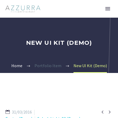
NEW UI KIT (DEMO)
Home
Portfolio Item
New UI Kit (Demo)


31/03/2016