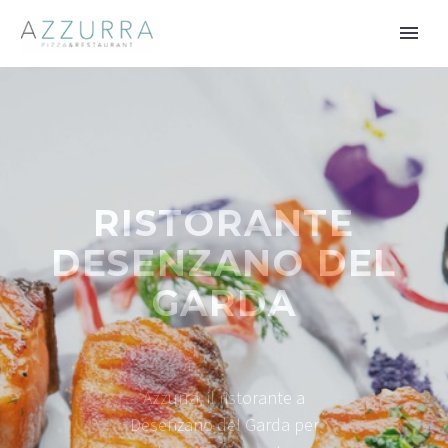
RISTORANTE
DESENZANO DEL
GARDA
Azzurra, il ristorante a
Desenzano del Garda per