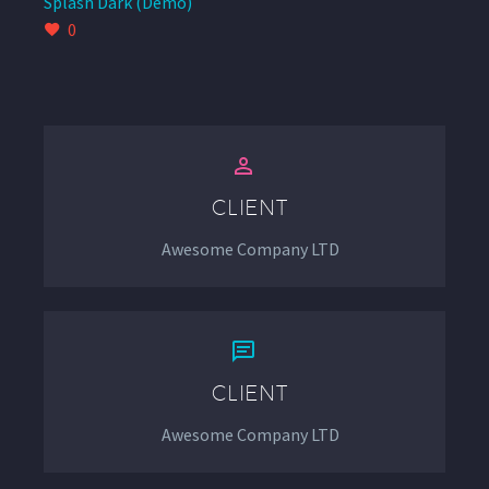
Splash Dark (Demo)
0


CLIENT
Awesome Company LTD


CLIENT
Awesome Company LTD