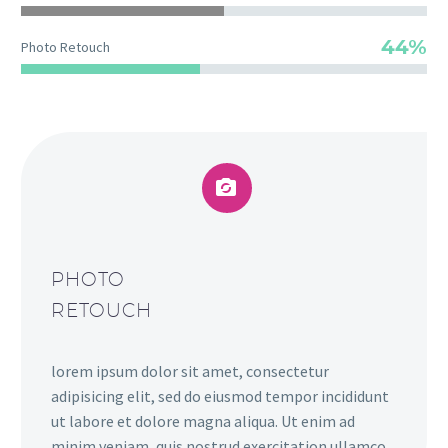
44%
Photo Retouch


PHOTO
RETOUCH
lorem ipsum dolor sit amet, consectetur
adipisicing elit, sed do eiusmod tempor incididunt
ut labore et dolore magna aliqua. Ut enim ad
minim veniam, quis nostrud exercitation ullamco.