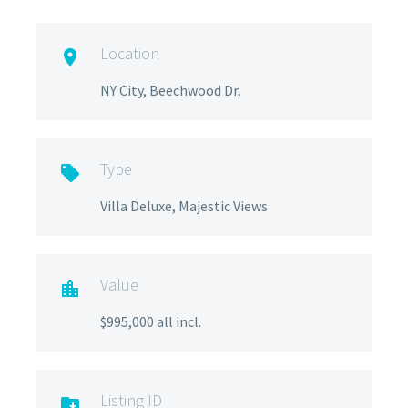
Location

NY City, Beechwood Dr.
Type

Villa Deluxe, Majestic Views
Value

$995,000 all incl.
Listing ID
