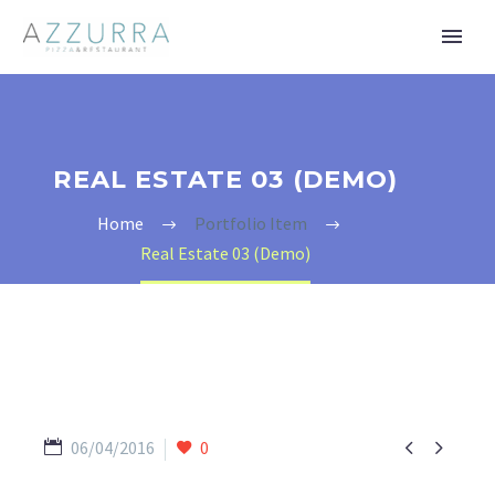
REAL ESTATE 03 (DEMO)
Home
Portfolio Item
Real Estate 03 (Demo)


06/04/2016
0