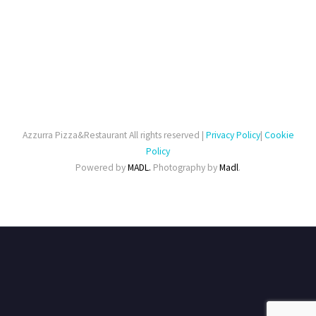
Azzurra Pizza&Restaurant All rights reserved |
Privacy Policy
|
Cookie
Policy
Powered by
MADL.
Photography by
Madl
.